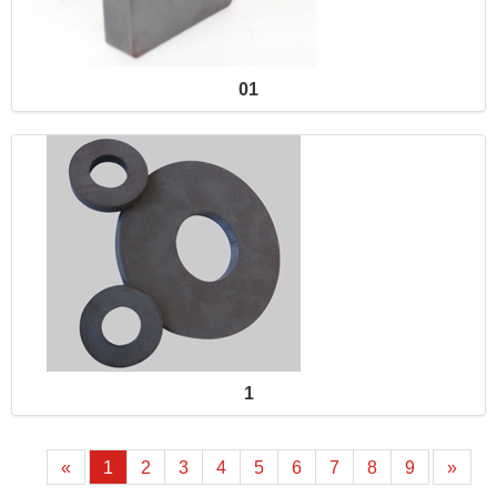
01
1
«
1
2
3
4
5
6
7
8
9
»